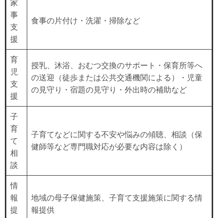
家
事
食事の片付け・洗濯・掃除など
支
援
育
授乳、沐浴、おむつ交換のサポート・保育所等へ
児
の送迎（徒歩または公共交通機関による）・児童
支
の見守り・宿題の見守り・外出時の補助など
援
子
育
子育てなどに関する不安や悩みの傾聴、相談（保
て
健師等など専門職対応が必要な内容は除く）
相
談
情
報
地域の母子保健施策、子育て支援施策に関する情
提
報提供