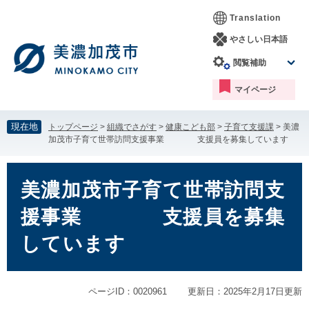
ペ
メ
Translation
ー
ニ
ジ
ュ
やさしい日本語
の
ー
閲覧補助
先
を
頭
飛
マイページ
で
ば
す。
し
て
現在地
トップページ
>
組織でさがす
>
健康こども部
>
子育て支援課
>
美濃
本
加茂市子育て世帯訪問支援事業 支援員を募集しています
文
へ
本
文
美濃加茂市子育て世帯訪問支
援事業 支援員を募集
しています
ページID：0020961
更新日：2025年2月17日更新