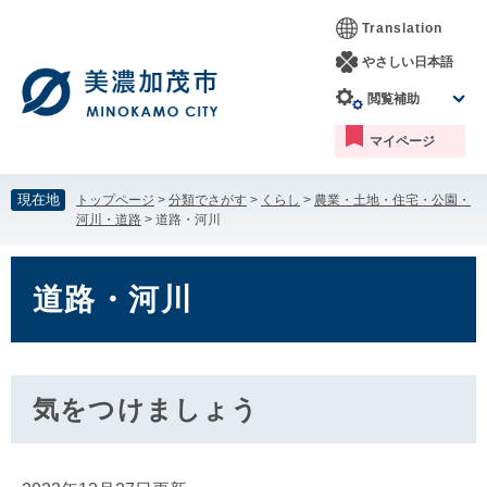
ペ
メ
Translation
ー
ニ
ジ
ュ
やさしい日本語
の
ー
閲覧補助
先
を
頭
飛
マイページ
で
ば
す。
し
て
現在地
トップページ
>
分類でさがす
>
くらし
>
農業・土地・住宅・公園・
本
河川・道路
>
道路・河川
文
へ
本
文
道路・河川
気をつけましょう