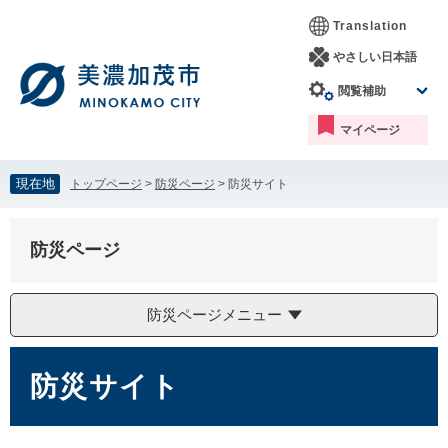
ペ
メ
Translation
ー
ニ
ジ
ュ
やさしい日本語
の
ー
閲覧補助
先
を
頭
飛
マイページ
で
ば
す。
し
て
現在地
トップページ
>
防災ページ
>
防災サイト
本
文
へ
防災ページ
防災ページメニュー
本
文
防災サイト