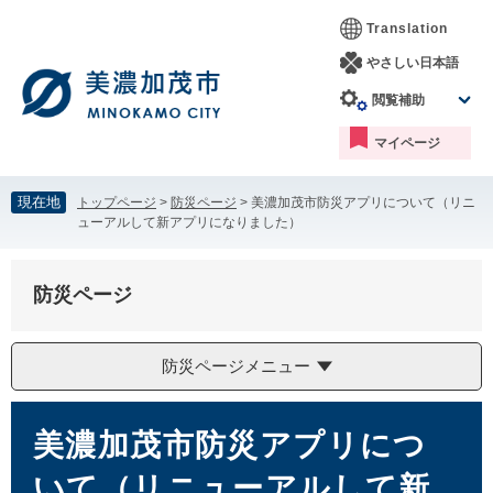
ペ
メ
Translation
ー
ニ
ジ
ュ
やさしい日本語
の
ー
閲覧補助
先
を
頭
飛
マイページ
で
ば
す。
し
て
現在地
トップページ
>
防災ページ
>
美濃加茂市防災アプリについて（リニ
本
ューアルして新アプリになりました）
文
へ
防災ページ
防災ページメニュー
本
文
美濃加茂市防災アプリにつ
いて（リニューアルして新