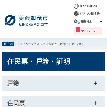
ペ
メ
Translation
ー
ニ
ジ
ュ
やさしい日本語
の
ー
閲覧補助
先
を
頭
飛
マイページ
で
ば
す。
し
て
現在地
トップページ
>
よくある質問
>
住民票・戸籍・証明
本
文
本
へ
文
住民票・戸籍・証明
戸籍
住民票