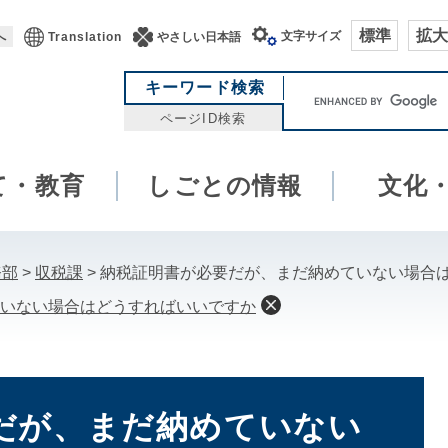
標準
拡大
文字サイズ
へ
Translation
やさしい日本語
キ
キーワード検索
ー
ページID検索
ワ
ー
て・教育
しごとの情報
ド
文化
検
索
務部
>
収税課
>
納税証明書が必要だが、まだ納めていない場合
いない場合はどうすればいいですか
だが、まだ納めていない