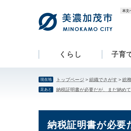
ペ
メ
ー
ニ
本文
ジ
ュ
の
ー
先
を
頭
飛
で
ば
す。
し
くらし
子育
て
本
文
現在地
トップページ
>
組織でさがす
>
総
へ
足あと
納税証明書が必要だが、まだ納めて
本
文
納税証明書が必要