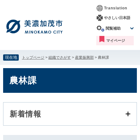
ペ
メ
Translation
ー
ニ
ジ
ュ
やさしい日本語
の
ー
閲覧補助
先
を
頭
飛
マイページ
で
ば
す。
し
て
現在地
トップページ
>
組織でさがす
>
産業振興部
>
農林課
本
文
本
へ
文
農林課
新着情報