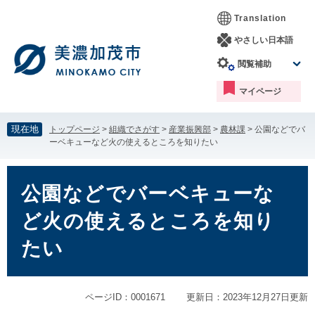
ペ
メ
Translation
ー
ニ
ジ
ュ
やさしい日本語
の
ー
閲覧補助
先
を
頭
飛
マイページ
で
ば
す。
し
て
現在地
トップページ
>
組織でさがす
>
産業振興部
>
農林課
>
公園などでバ
本
ーベキューなど火の使えるところを知りたい
文
へ
本
文
公園などでバーベキューな
ど火の使えるところを知り
たい
ページID：0001671
更新日：2023年12月27日更新