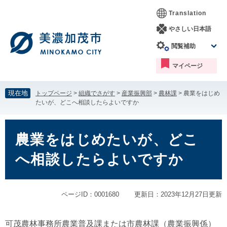
ペ
メ
Translation
ー
ニ
ジ
ュ
やさしい日本語
の
ー
閲覧補助
先
を
頭
飛
マイページ
で
ば
す。
し
て
現在地
トップページ
>
組織でさがす
>
産業振興部
>
農林課
>
農業をはじめ
本
たいが、どこへ相談したらよいですか
文
へ
本
文
農業をはじめたいが、どこ
へ相談したらよいですか
ページID：0001680
更新日：2023年12月27日更新
可茂農林事務所農業普及課または市農林課（農業振興係）