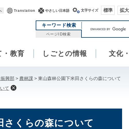
標準
拡大
文字サイズ
へ
Translation
やさしい日本語
キ
キーワード検索
ー
ページID検索
ワ
ー
て・教育
しごとの情報
ド
文化
検
索
業振興部
>
農林課
>
東山森林公園下米田さくらの森について
いて
田さくらの森について