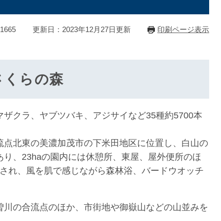
1665
更新日：2023年12月27日更新
印刷ページ表示
さくらの森
ザクラ、ヤブツバキ、アジサイなど35種約5700本
流点北東の美濃加茂市の下米田地区に位置し、白山の
り、23haの園内には休憩所、東屋、屋外便所のほ
整備され、風を肌で感じながら森林浴、バードウオッチ
曽川の合流点のほか、市街地や御嶽山などの山並みを