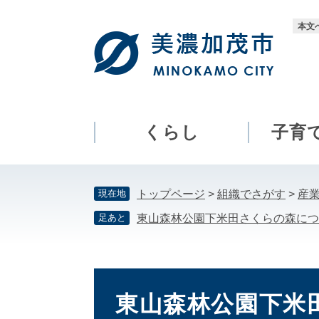
ペ
メ
ー
ニ
本文
ジ
ュ
の
ー
先
を
頭
飛
で
ば
す。
し
くらし
子育
て
本
文
現在地
トップページ
>
組織でさがす
>
産
へ
足あと
東山森林公園下米田さくらの森につ
本
文
東山森林公園下米