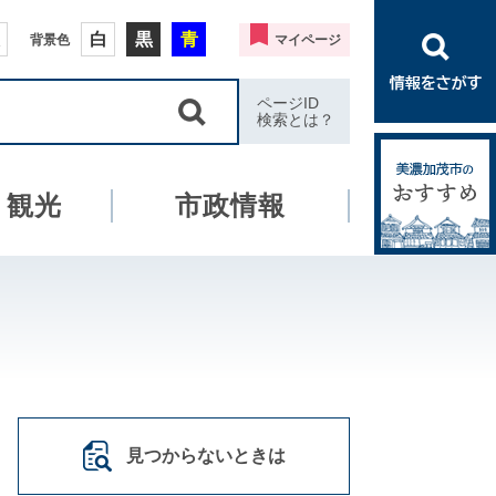
白
黒
青
背景色
マイページ
ページID
検索とは？
・観光
市政情報
見つからないときは