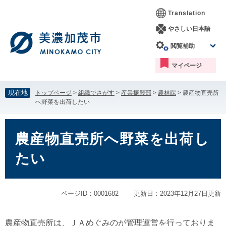
ペ
メ
Translation
ー
ニ
ジ
ュ
やさしい日本語
の
ー
閲覧補助
先
を
頭
飛
マイページ
で
ば
す。
し
て
現在地
トップページ
>
組織でさがす
>
産業振興部
>
農林課
>
農産物直売所
本
へ野菜を出荷したい
文
へ
本
文
農産物直売所へ野菜を出荷し
たい
ページID：0001682
更新日：2023年12月27日更新
農産物直売所は、ＪＡめぐみのが管理運営を行っておりま