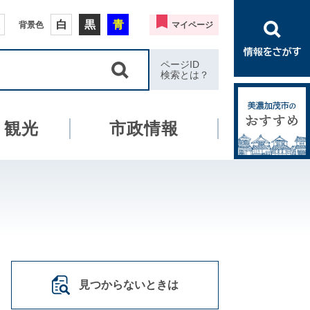
白
黒
青
背景色
マイページ
ページID
検索とは？
・観光
市政情報
見つからないときは