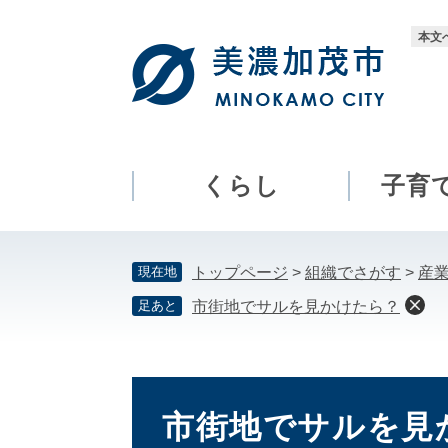
ペ
メ
ー
ニ
本文
ジ
ュ
の
ー
先
を
頭
飛
で
ば
す。
し
くらし
子育
て
本
文
現在地
トップページ
>
組織でさがす
>
産
へ
足あと
市街地でサルを見かけたら？
本
文
市街地でサルを見