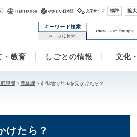
標準
拡大
文字サイズ
へ
Translation
やさしい日本語
キ
キーワード検索
ー
ページID検索
ワ
ー
て・教育
しごとの情報
ド
文化
検
索
業振興部
>
農林課
>
市街地でサルを見かけたら？
かけたら？