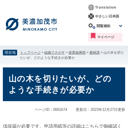
ペ
メ
Translation
ー
ニ
ジ
ュ
やさしい日本語
の
ー
閲覧補助
先
を
頭
飛
マイページ
で
ば
す。
し
て
現在地
トップページ
>
組織でさがす
>
産業振興部
>
農林課
>
山の木を切り
本
たいが、どのような手続きが必要か
文
へ
本
文
山の木を切りたいが、どの
ような手続きが必要か
ページID：0001674
更新日：2023年12月27日更新
伐採届が必要です。申請用紙等の詳細はこちらで御確認く