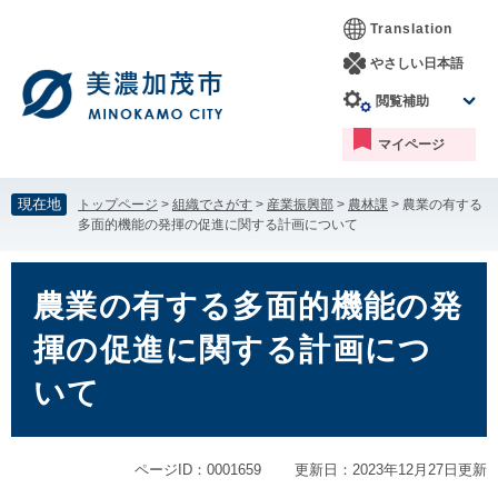
ペ
メ
Translation
ー
ニ
ジ
ュ
やさしい日本語
の
ー
閲覧補助
先
を
頭
飛
マイページ
で
ば
す。
し
て
現在地
トップページ
>
組織でさがす
>
産業振興部
>
農林課
>
農業の有する
本
多面的機能の発揮の促進に関する計画について
文
へ
本
文
農業の有する多面的機能の発
揮の促進に関する計画につ
いて
ページID：0001659
更新日：2023年12月27日更新