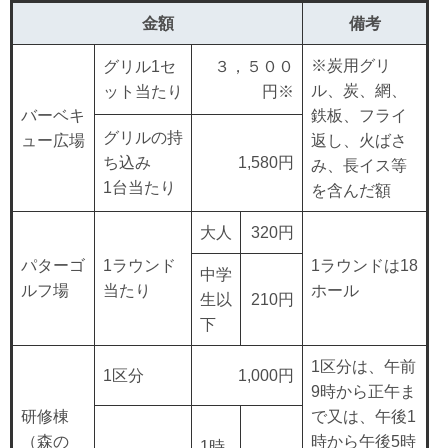
金額
備考
※炭用グリ
グリル1セ
３，５００
ル、炭、網、
ット当たり
円※
バーベキ
鉄板、フライ
グリルの持
ュー広場
返し、火ばさ
ち込み
1,580円
み、長イス等
1台当たり
を含んだ額
大人
320円
パターゴ
1ラウンド
1ラウンドは18
中学
ルフ場
当たり
ホール
生以
210円
下
1区分は、午前
1区分
1,000円
9時から正午ま
研修棟
で又は、午後1
（森の
時から午後5時
1時