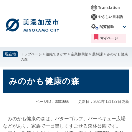
ペ
メ
Translation
ー
ニ
ジ
ュ
やさしい日本語
の
ー
閲覧補助
先
を
頭
飛
マイページ
で
ば
す。
し
て
現在地
トップページ
>
組織でさがす
>
産業振興部
>
農林課
>
みのかも健康
本
の森
文
へ
本
文
みのかも健康の森
ページID：0001666
更新日：2023年12月27日更新
みのかも健康の森は、パターゴルフ、バーベキュー広場
などがあり、家族で一日楽しくすごせる森林公園です。