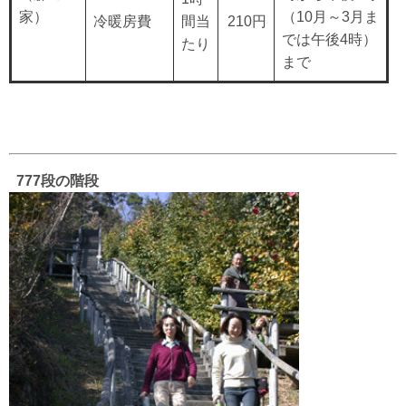
家）
（10月～3月ま
冷暖房費
間当
210円
では午後4時）
たり
まで
777段の階段