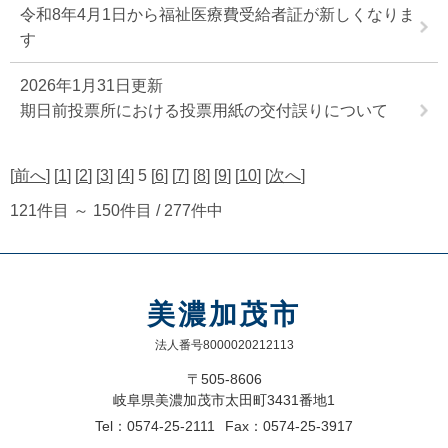
令和8年4月1日から福祉医療費受給者証が新しくなりま
す
2026年1月31日更新
期日前投票所における投票用紙の交付誤りについて
[
前へ
] [
1
] [
2
] [
3
] [
4
] 5 [
6
] [
7
] [
8
] [
9
] [
10
] [
次へ
]
121件目 ～ 150件目 / 277件中
美濃加茂市
法人番号8000020212113
〒505-8606
岐阜県美濃加茂市太田町3431番地1
Tel：0574-25-2111
Fax：0574-25-3917