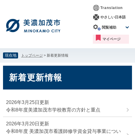
ペ
メ
Translation
ー
ニ
ジ
ュ
やさしい日本語
の
ー
閲覧補助
先
を
頭
飛
マイページ
で
ば
す。
し
て
現在地
トップページ
>
新着更新情報
本
文
本
へ
文
新着更新情報
2026年3月25日更新
令和8年度美濃加茂市学校教育の方針と重点
2026年3月20日更新
令和8年度 美濃加茂市看護師修学資金貸与事業につい