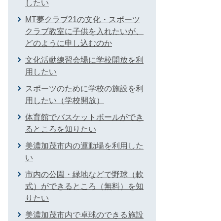
したい
MT夢クラブ21の文化・スポーツ
クラブ教室に子供を入れたいが、
どのように申し込むのか
文化活動練習会場に学校開放を利
用したい
スポーツのために学校の施設を利
用したい（学校開放）
体育館でバスケットボールができ
るところを知りたい
美濃加茂市内の運動場を利用した
い
市内の公園・緑地などで野球（軟
式）ができるところ（無料）を知
りたい
美濃加茂市内で卓球のできる施設