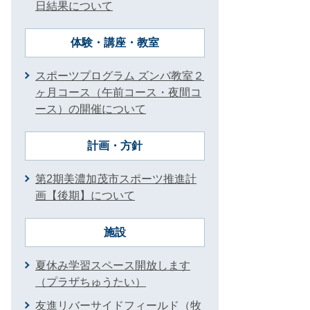
日結果について
体験・講座・教室
スポーツプログラム ズンバ教室２
ヶ月コース（午前コース・夜間コ
ース）の開催について
計画・方針
第2期美濃加茂市スポーツ推進計
画【後期】について
施設
夏休み学習スペース開放します
（プラザちゅうたい）
友進リバーサイドフィールド（牧