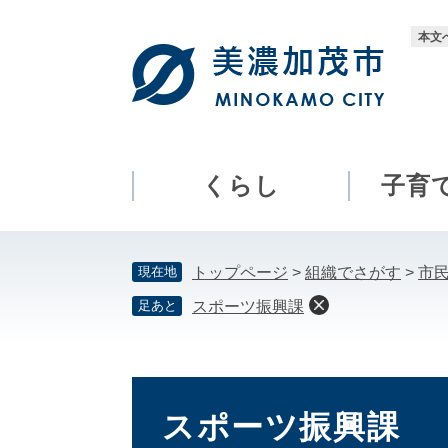
ペ
メ
ー
ニ
本文
ジ
ュ
の
ー
先
を
頭
飛
で
ば
す。
し
くらし
子育
て
本
文
現在地
トップページ
>
組織でさがす
>
市
へ
足あと
スポーツ振興課
本
文
スポーツ振興課