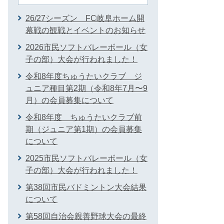
26/27シーズン FC岐阜ホーム開
幕戦の観戦とイベントのお知らせ
2026市民ソフトバレーボール（女
子の部）大会が行われました！
令和8年度ちゅうたいクラブ ジ
ュニア種目第2期（令和8年7月〜9
月）の会員募集について
令和8年度 ちゅうたいクラブ前
期（ジュニア第1期）の会員募集
について
2025市民ソフトバレーボール（女
子の部）大会が行われました！
第38回市民バドミントン大会結果
について
第58回自治会親善野球大会の最終