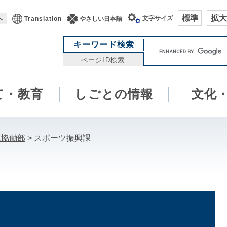
標準
拡大
文字サイズ
へ
Translation
やさしい日本語
キ
キーワード検索
ー
ページID検索
ワ
ー
て・教育
しごとの情報
ド
文化
検
索
民協働部
>
スポーツ振興課