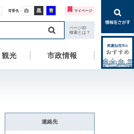
白
黒
青
背景色
マイページ
ページID
検索とは？
・観光
市政情報
連絡先