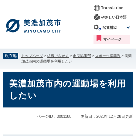
ペ
メ
Translation
ー
ニ
ジ
ュ
やさしい日本語
の
ー
閲覧補助
先
を
頭
飛
マイページ
で
ば
す。
し
て
現在地
トップページ
>
組織でさがす
>
市民協働部
>
スポーツ振興課
>
美濃
本
加茂市内の運動場を利用したい
文
へ
本
文
美濃加茂市内の運動場を利用
したい
ページID：0001188
更新日：2023年12月28日更新