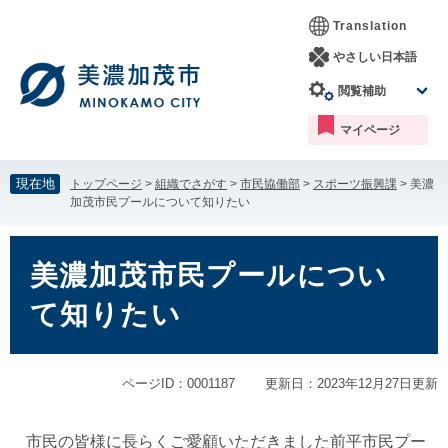
ペ
メ
Translation
ー
ニ
ジ
ュ
やさしい日本語
の
ー
閲覧補助
先
を
頭
飛
マイページ
で
ば
す。
し
て
現在地
トップページ
>
組織でさがす
>
市民協働部
>
スポーツ振興課
>
美濃
本
加茂市民プールについて知りたい
文
へ
本
文
美濃加茂市民プールについ
て知りたい
ページID：0001187
更新日：2023年12月27日更新
市民の皆様に長らくご愛顧いただきました前平市民プー