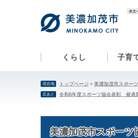
ペ
メ
ー
ニ
本文
ジ
ュ
の
ー
先
を
頭
飛
で
ば
す。
し
くらし
子育
て
本
文
現在地
トップページ
>
美濃加茂市スポー
へ
足あと
令和6年度スポーツ協会表彰 被表
美濃加茂市スポーツ