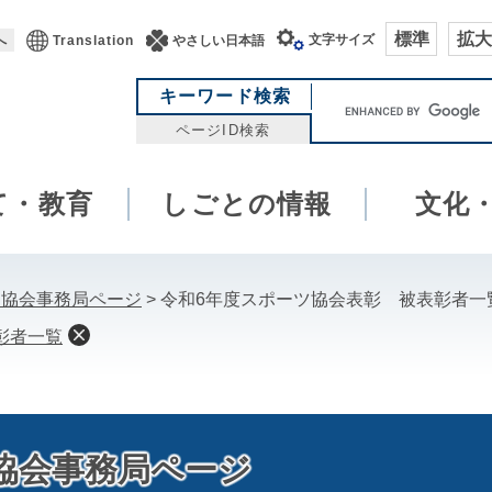
標準
拡大
文字サイズ
へ
Translation
やさしい日本語
キ
キーワード検索
ー
ページID検索
ワ
ー
て・教育
しごとの情報
ド
文化
検
索
ツ協会事務局ページ
>
令和6年度スポーツ協会表彰 被表彰者一
彰者一覧
協会事務局ページ