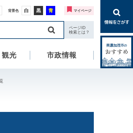
白
黒
青
背景色
マイページ
ページID
検索とは？
・観光
市政情報
覧