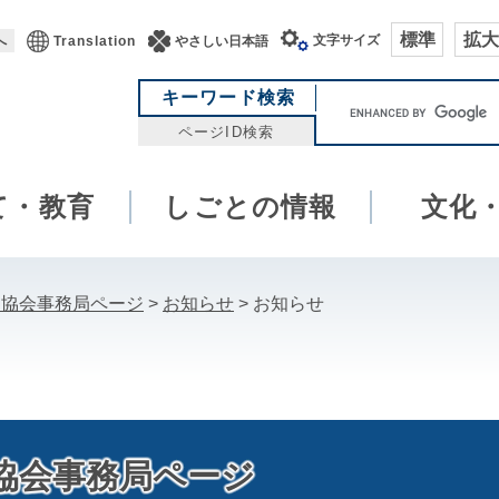
標準
拡大
文字サイズ
へ
Translation
やさしい日本語
キ
キーワード検索
ー
ページID検索
ワ
ー
て・教育
しごとの情報
ド
文化
検
索
ツ協会事務局ページ
>
お知らせ
>
お知らせ
協会事務局ページ