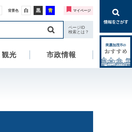
白
黒
青
背景色
マイページ
ページID
検索とは？
・観光
市政情報