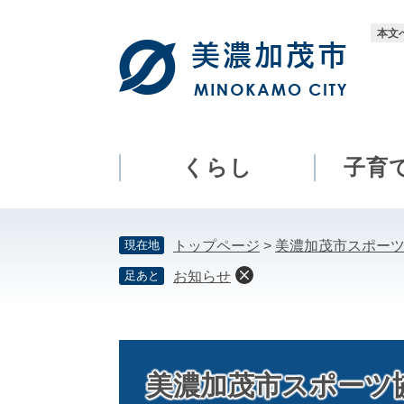
ペ
メ
ー
ニ
本文
ジ
ュ
の
ー
先
を
頭
飛
で
ば
す。
し
くらし
子育
て
本
文
現在地
トップページ
>
美濃加茂市スポー
へ
足あと
お知らせ
美濃加茂市スポーツ