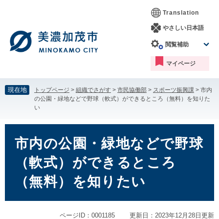
ペ
メ
Translation
ー
ニ
ジ
ュ
やさしい日本語
の
ー
閲覧補助
先
を
頭
飛
マイページ
で
ば
す。
し
て
現在地
トップページ
>
組織でさがす
>
市民協働部
>
スポーツ振興課
>
市内
本
の公園・緑地などで野球（軟式）ができるところ（無料）を知りた
文
い
へ
本
文
市内の公園・緑地などで野球
（軟式）ができるところ
（無料）を知りたい
ページID：0001185
更新日：2023年12月28日更新