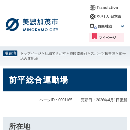
ペ
メ
Translation
ー
ニ
ジ
ュ
やさしい日本語
の
ー
閲覧補助
先
を
頭
飛
マイページ
で
ば
す。
し
て
現在地
トップページ
>
組織でさがす
>
市民協働部
>
スポーツ振興課
>
前平
本
総合運動場
文
へ
本
文
前平総合運動場
ページID：0001165
更新日：2026年4月1日更新
所在地