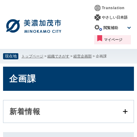
ペ
メ
Translation
ー
ニ
ジ
ュ
やさしい日本語
の
ー
閲覧補助
先
を
頭
飛
マイページ
で
ば
す。
し
て
現在地
トップページ
>
組織でさがす
>
経営企画部
>
企画課
本
文
本
へ
文
企画課
新着情報