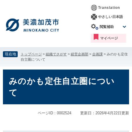
ペ
メ
Translation
ー
ニ
ジ
ュ
やさしい日本語
の
ー
閲覧補助
先
を
頭
飛
マイページ
で
ば
す。
し
て
現在地
トップページ
>
組織でさがす
>
経営企画部
>
企画課
>
みのかも定住
本
自立圏について
文
へ
本
文
みのかも定住自立圏につい
て
ページID：0002524
更新日：2026年4月22日更新