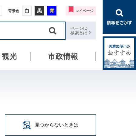
白
黒
青
背景色
マイページ
ページID
検索とは？
・観光
市政情報
見つからないときは