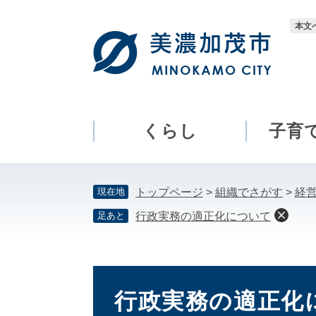
ペ
メ
ー
ニ
本文
ジ
ュ
の
ー
先
を
頭
飛
で
ば
す。
し
くらし
子育
て
本
文
現在地
トップページ
>
組織でさがす
>
経
へ
足あと
行政実務の適正化について
本
文
行政実務の適正化