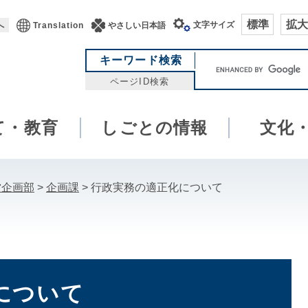
標準
拡大
文字サイズ
へ
Translation
やさしい日本語
キ
キーワード検索
ー
ページID検索
ワ
ー
て・教育
しごとの情報
ド
文化
検
索
営企画部
>
企画課
>
行政実務の適正化について
について