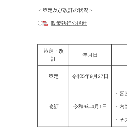
＜策定及び改訂の状況＞
〇
政策執行の指針
策定・改
年月日
訂
策定
令和5年9月27日
・審
改訂
令和6年4月1日
・内
・そ