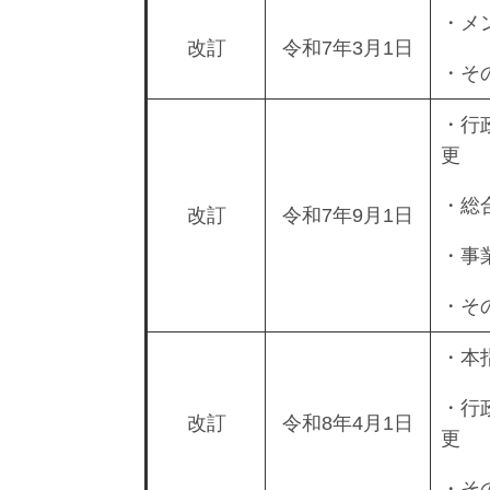
・メ
改訂
令和7年3月1日
・そ
・行
更
・総
改訂
令和7年9月1日
・事
・そ
・本
・行
改訂
令和8年4月1日
更
・そ