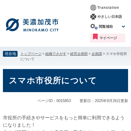
ペ
メ
Translation
ー
ニ
ジ
ュ
やさしい日本語
の
ー
閲覧補助
先
を
頭
飛
マイページ
で
ば
す。
し
て
現在地
トップページ
>
組織でさがす
>
経営企画部
>
企画課
>
スマホ市役所
本
について
文
へ
本
文
スマホ市役所について
ページID：0015853
更新日：2025年9月26日更新
市役所の手続きやサービスをもっと簡単に利用できるよう
になりました！