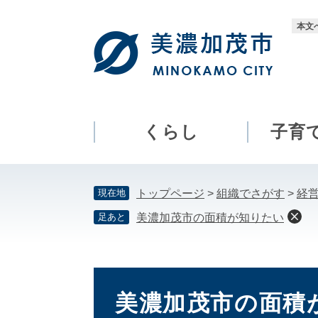
ペ
メ
ー
ニ
本文
ジ
ュ
の
ー
先
を
頭
飛
で
ば
す。
し
くらし
子育
て
本
文
現在地
トップページ
>
組織でさがす
>
経
へ
足あと
美濃加茂市の面積が知りたい
本
文
美濃加茂市の面積