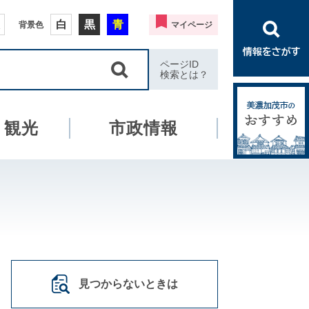
白
黒
青
背景色
マイページ
ページID
検索とは？
・観光
市政情報
見つからないときは