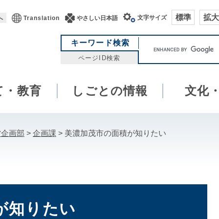
標準
拡大
文字サイズ
へ
Translation
やさしい日本語
キ
キーワード検索
ー
ページID検索
ワ
ー
て・教育
しごとの情報
ド
文化
検
索
営企画部
>
企画課
>
美濃加茂市の面積が知りたい
が知りたい