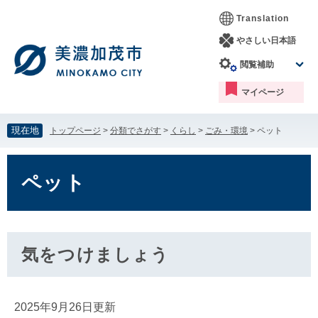
ペ
メ
Translation
ー
ニ
ジ
ュ
やさしい日本語
の
ー
閲覧補助
先
を
頭
飛
マイページ
で
ば
す。
し
て
現在地
トップページ
>
分類でさがす
>
くらし
>
ごみ・環境
>
ペット
本
文
本
へ
文
ペット
気をつけましょう
2025年9月26日更新