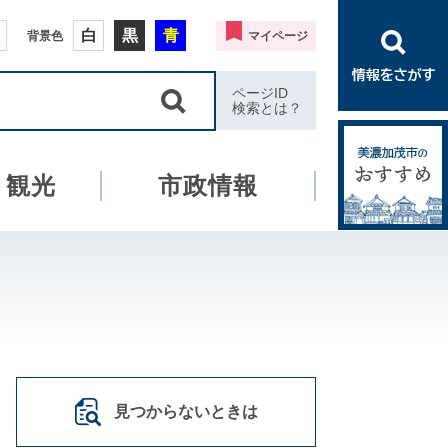
白
黒
青
背景色
マイページ
ページID
検索とは？
・観光
市政情報
見つからないときは