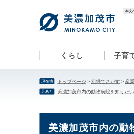
ペ
メ
ー
ニ
本文
ジ
ュ
の
ー
先
を
頭
飛
で
ば
す。
し
くらし
子育
て
本
文
現在地
トップページ
>
組織でさがす
>
産
へ
足あと
美濃加茂市内の動物病院を知りたい
本
文
美濃加茂市内の動