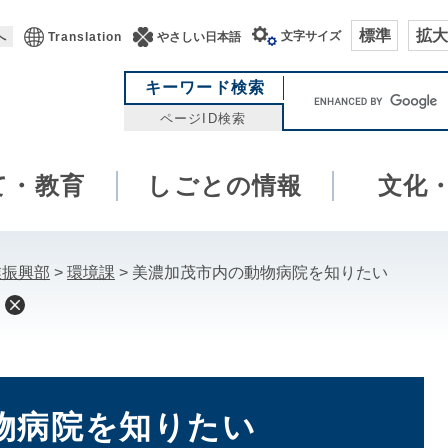
標準
拡大
文字サイズ
へ
Translation
やさしい日本語
キ
キーワード検索
ー
ページID検索
ワ
ー
て・教育
しごとの情報
ド
文化
検
索
業振興部
>
環境課
>
美濃加茂市内の動物病院を知りたい
物病院を知りたい