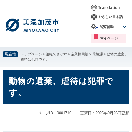
ペ
メ
Translation
ー
ニ
ジ
ュ
やさしい日本語
の
ー
閲覧補助
先
を
頭
飛
マイページ
で
ば
す。
し
て
現在地
トップページ
>
組織でさがす
>
産業振興部
>
環境課
>
動物の遺棄、
本
虐待は犯罪です。
文
へ
本
文
動物の遺棄、虐待は犯罪で
す。
ページID：0001710
更新日：2025年9月26日更新