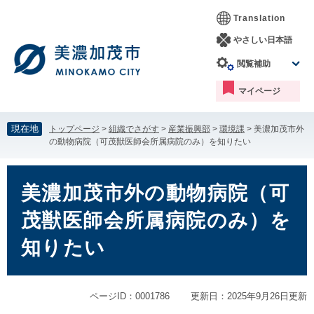
ペ
メ
Translation
ー
ニ
ジ
ュ
やさしい日本語
の
ー
閲覧補助
先
を
頭
飛
マイページ
で
ば
す。
し
て
現在地
トップページ
>
組織でさがす
>
産業振興部
>
環境課
>
美濃加茂市外
本
の動物病院（可茂獣医師会所属病院のみ）を知りたい
文
へ
本
文
美濃加茂市外の動物病院（可
茂獣医師会所属病院のみ）を
知りたい
ページID：0001786
更新日：2025年9月26日更新