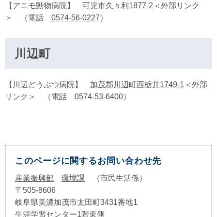
【アニモ動物病院】
可児市久々利1877‐2
＜外部リンク
＞
（電話
0574-56-0227
）
川辺町
【川辺どうぶつ病院】
加茂郡川辺町西栃井1749-1
＜外部
リンク＞
（電話
0574-53-6400
）
このページに関するお問い合わせ先
産業振興部
環境課
市民生活係
〒505-8606
岐阜県美濃加茂市太田町3431番地1
生涯学習センター1階東側