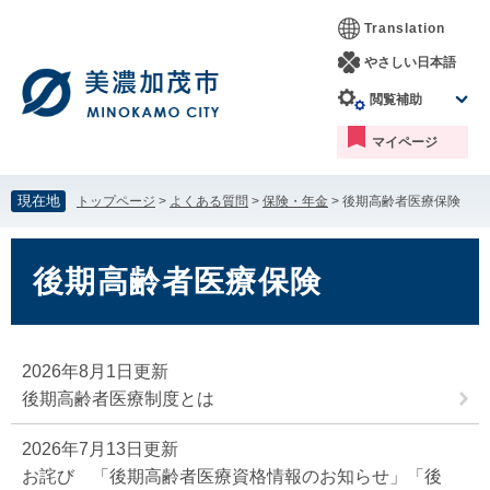
ペ
メ
Translation
ー
ニ
ジ
ュ
やさしい日本語
の
ー
閲覧補助
先
を
頭
飛
マイページ
で
ば
す。
し
て
現在地
トップページ
>
よくある質問
>
保険・年金
>
後期高齢者医療保険
本
文
本
へ
文
後期高齢者医療保険
2026年8月1日更新
後期高齢者医療制度とは
2026年7月13日更新
お詫び 「後期高齢者医療資格情報のお知らせ」「後