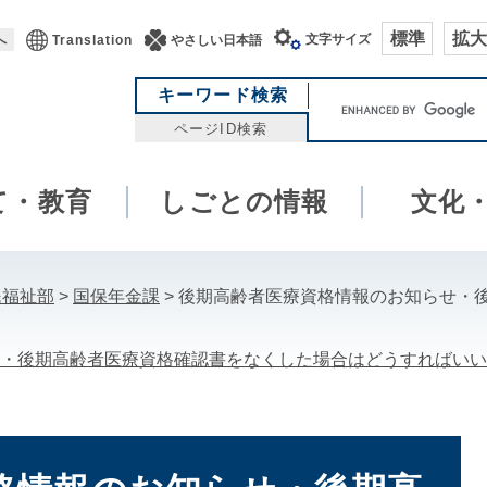
標準
拡大
文字サイズ
へ
Translation
やさしい日本語
キ
キーワード検索
ー
ページID検索
ワ
ー
て・教育
しごとの情報
ド
文化
検
索
民福祉部
>
国保年金課
>
後期高齢者医療資格情報のお知らせ・
・後期高齢者医療資格確認書をなくした場合はどうすればいい