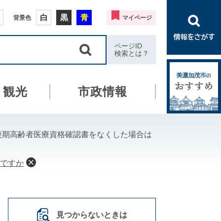
白
黒
青
背景色
マイページ
ページID
検索とは？
・観光
市政情報
後期高齢者医療資格確認書をなくした場合は
ですか
見つからないときは