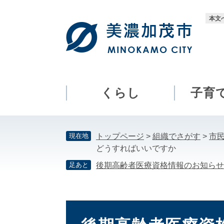
ペ
メ
ー
ニ
本文
ジ
ュ
の
ー
先
を
頭
飛
で
ば
す。
し
くらし
子育
て
本
文
現在地
トップページ
>
組織でさがす
>
市
へ
どうすればいいですか
足あと
後期高齢者医療資格情報のお知らせ
本
文