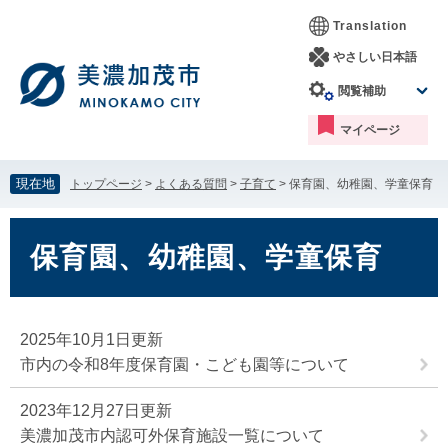
ペ
メ
Translation
ー
ニ
ジ
ュ
やさしい日本語
の
ー
閲覧補助
先
を
頭
飛
マイページ
で
ば
す。
し
て
現在地
トップページ
>
よくある質問
>
子育て
>
保育園、幼稚園、学童保育
本
文
本
へ
文
保育園、幼稚園、学童保育
2025年10月1日更新
市内の令和8年度保育園・こども園等について
2023年12月27日更新
美濃加茂市内認可外保育施設一覧について