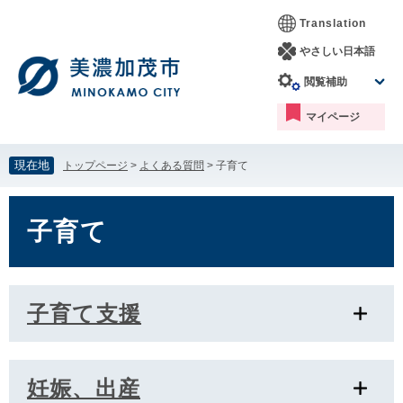
ペ
メ
Translation
ー
ニ
ジ
ュ
やさしい日本語
の
ー
閲覧補助
先
を
頭
飛
マイページ
で
ば
す。
し
て
現在地
トップページ
>
よくある質問
>
子育て
本
文
本
へ
文
子育て
子育て支援
妊娠、出産