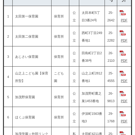
公
太田本町5丁
25-
1
太田第一保育園
保育所
立
目3番24号
2642
PDF
公
西町3丁目249
25-
2
太田第二保育園
保育所
立
番地1
2282
PDF
公
田島町2丁目2
26-
3
あじさい保育園
保育所
立
番38号
2110
PDF
山之上こども園【保育
こども
公
山之上町2812
25-
4
所型】
園
立
番地1
4555
PDF
公
加茂野町鷹之
26-
5
加茂野保育園
保育所
立
巣1453番地
9813
PDF
公
伊深町1563番
29-
6
ほくぶ保育園
保育所
立
地3
1768
PDF
加茂学園
＜外部リンク
私
太田町4211番
25-