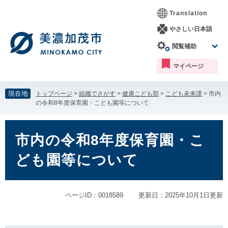
ペ
メ
Translation
ー
ニ
ジ
ュ
やさしい日本語
の
ー
閲覧補助
先
を
頭
飛
マイページ
で
ば
す。
し
て
現在地
トップページ
>
組織でさがす
>
健康こども部
>
こども未来課
>
市内
本
の令和8年度保育園・こども園等について
文
へ
本
文
市内の令和8年度保育園・こ
ども園等について
ページID：0018589
更新日：2025年10月1日更新