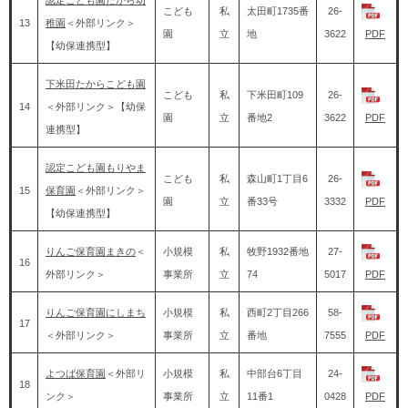
認定こども園たから幼
こども
私
太田町1735番
26-
13
稚園
＜外部リンク＞
園
立
地
3622
PDF
【幼保連携型】
下米田たからこども園
こども
私
下米田町109
26-
14
＜外部リンク＞
【幼保
園
立
番地2
3622
PDF
連携型】
認定こども園もりやま
こども
私
森山町1丁目6
26-
15
保育園
＜外部リンク＞
園
立
番33号
3332
PDF
【幼保連携型】
りんご保育園まきの
＜
小規模
私
牧野1932番地
27-
16
外部リンク＞
事業所
立
74
5017
PDF
りんご保育園にしまち
小規模
私
西町2丁目266
58-
17
＜外部リンク＞
事業所
立
番地
7555
PDF
よつば保育園
＜外部リ
小規模
私
中部台6丁目
24-
18
ンク＞
事業所
立
11番1
0428
PDF