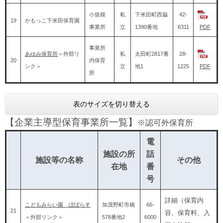
小規模
私
下米田町西脇
42-
19
かもっこ下米田保育園
事業所
立
1390番地
6311
PDF
事業所
あゆみ保育所
＜外部リ
私
太田町2817番
28-
20
内保育
ンク＞
立
地1
1225
PDF
所
表のサイズを切り替える
【企業主導型保育事業所一覧】
※認可外保育所
電
施設の所
話
施設等の名称
その他
在地
番
号
詳細（保育内
こどもみらい園 ぽぽらす
加茂野町市橋
66-
21
容、保育料、入
＜外部リンク＞
578番地2
6000