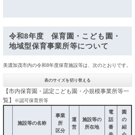
令和8年度 保育園・こども園・
地域型保育事業所等について
美濃加茂市内の令和8年度保育施設等は、次のとおりです。
表のサイズを切り替える
【市内保育園・認定こども園・小規模事業所等一
覧】
※認可保育所等
電
園
事業
運
施設等の
話
の
施設等の名称
所
営
所在地
番
紹
区分
号
介