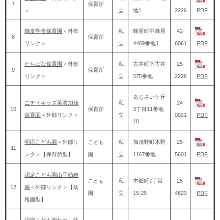
7
保育所
＞
立
地1
2226
PDF
蜂友学舎保育園
＜外部
私
蜂屋町中蜂屋
42-
8
保育所
リンク＞
立
4469番地1
6061
PDF
たちばな保育園
＜外部
私
古井町下古井
25-
9
保育所
リンク＞
立
575番地
2226
PDF
あじさいケ丘
ニチイキッズ美濃加茂
私
24-
10
保育所
3丁目11番地
保育園
＜外部リンク＞
立
0021
PDF
10
明応こども園
＜外部リ
こども
私
加茂野町木野
25-
11
ンク＞
【保育所型】
園
立
1167番地
5601
PDF
認定こども園山手幼稚
こども
私
本郷町7丁目
25-
12
園
＜外部リンク＞
【幼
園
立
15-25
4823
PDF
稚園型】