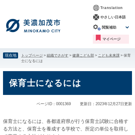
ペ
メ
Translation
ー
ニ
ジ
ュ
やさしい日本語
の
ー
閲覧補助
先
を
頭
飛
マイページ
で
ば
す。
し
て
現在地
トップページ
>
組織でさがす
>
健康こども部
>
こども未来課
>
保育
本
士になるには
文
へ
本
文
保育士になるには
ページID：0001369
更新日：2023年12月27日更新
保育士になるには、各都道府県が行う保育士試験に合格す
る方法と、保育士を養成する学校で、所定の単位を取得し