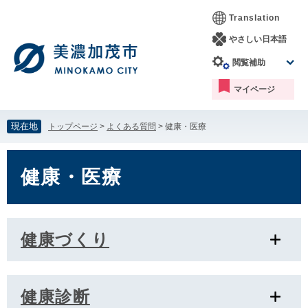
ペ
メ
Translation
ー
ニ
ジ
ュ
やさしい日本語
の
ー
閲覧補助
先
を
頭
飛
マイページ
で
ば
す。
し
て
現在地
トップページ
>
よくある質問
>
健康・医療
本
文
本
へ
文
健康・医療
健康づくり
健康診断