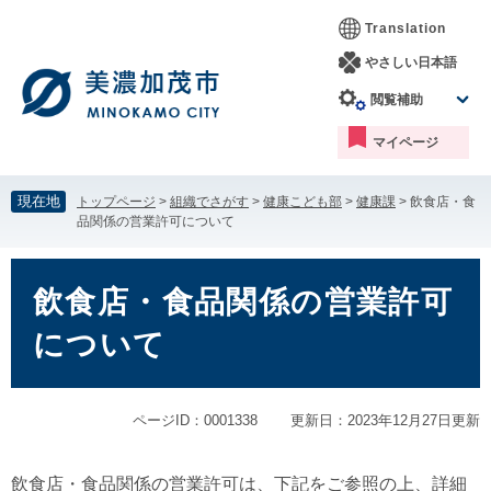
ペ
メ
Translation
ー
ニ
ジ
ュ
やさしい日本語
の
ー
閲覧補助
先
を
頭
飛
マイページ
で
ば
す。
し
て
現在地
トップページ
>
組織でさがす
>
健康こども部
>
健康課
>
飲食店・食
本
品関係の営業許可について
文
へ
本
文
飲食店・食品関係の営業許可
について
ページID：0001338
更新日：2023年12月27日更新
飲食店・食品関係の営業許可は、下記をご参照の上、詳細