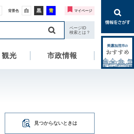
白
黒
青
背景色
マイページ
ページID
検索とは？
・観光
市政情報
見つからないときは