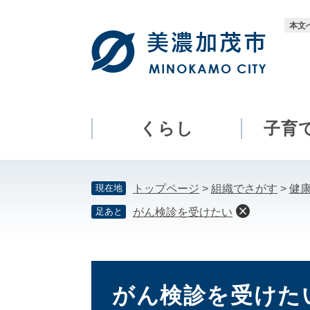
ペ
メ
ー
ニ
本文
ジ
ュ
の
ー
先
を
頭
飛
で
ば
す。
し
くらし
子育
て
本
文
現在地
トップページ
>
組織でさがす
>
健
へ
足あと
がん検診を受けたい
本
文
がん検診を受けた