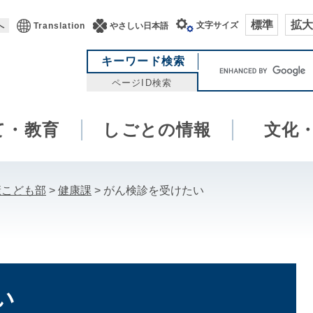
標準
拡大
文字サイズ
へ
Translation
やさしい日本語
キ
キーワード検索
ー
ページID検索
ワ
ー
て・教育
しごとの情報
ド
文化
検
索
康こども部
>
健康課
>
がん検診を受けたい
い