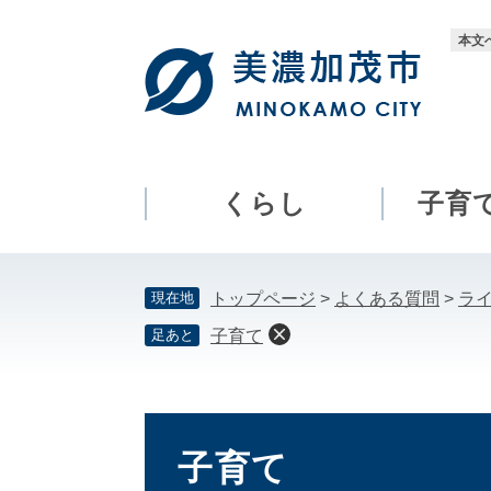
ペ
メ
ー
ニ
本文
ジ
ュ
の
ー
先
を
頭
飛
で
ば
す。
し
くらし
子育
て
本
文
現在地
トップページ
>
よくある質問
>
ラ
へ
足あと
子育て
本
文
子育て