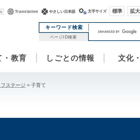
標準
拡大
文字サイズ
へ
Translation
やさしい日本語
キ
キーワード検索
ー
ページID検索
ワ
ー
て・教育
しごとの情報
ド
文化
検
索
イフステージ
>
子育て