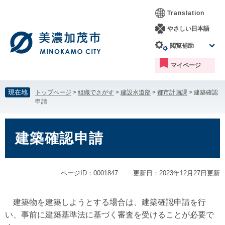
ペ
メ
Translation
ー
ニ
ジ
ュ
やさしい日本語
の
ー
閲覧補助
先
を
頭
飛
マイページ
で
ば
す。
し
て
現在地
トップページ
>
組織でさがす
>
建設水道部
>
都市計画課
>
建築確認
本
申請
文
へ
本
文
建築確認申請
ページID：0001847
更新日：2023年12月27日更新
建築物を建築しようとする場合は、建築確認申請を行
い、事前に建築基準法に基づく審査を受けることが必要で