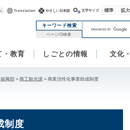
標準
拡大
文字サイズ
へ
Translation
やさしい日本語
キ
キーワード検索
ー
ページID検索
ワ
ー
て・教育
しごとの情報
ド
文化
検
索
業振興部
>
商工観光課
>
商業活性化事業助成制度
成制度