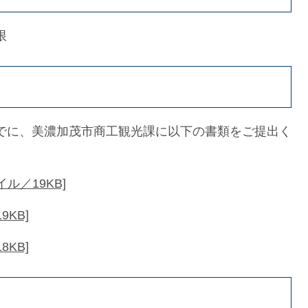
限
までに、美濃加茂市商工観光課に以下の書類をご提出く
ル／19KB]
9KB]
8KB]