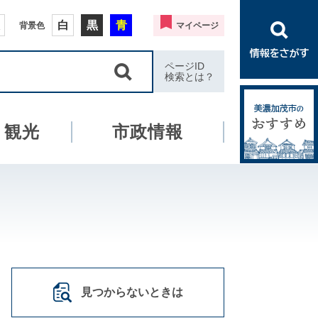
白
黒
青
背景色
マイページ
ページID
検索とは？
・観光
市政情報
見つからないときは