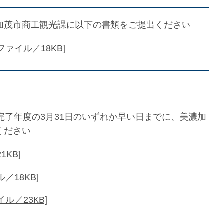
加茂市商工観光課に以下の書類をご提出ください
ファイル／18KB]
完了年度の3月31日のいずれか早い日までに、美濃加
ください
1KB]
／18KB]
ル／23KB]