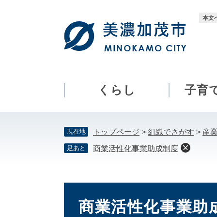
ペ
メ
ー
ニ
本文
ジ
ュ
の
ー
先
を
頭
飛
で
ば
す。
し
くらし
子育
て
本
文
現在地
トップページ
>
組織でさがす
>
産
へ
足あと
商業活性化事業助成制度
本
文
商業活性化事業助