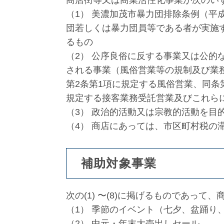
商店街等又は商業活性化事業が次のい
（1） 美濃加茂市暴力団排除条例（平成
団若しくは暴力団員等である者が実施
るもの
（2） 公序良俗に反する事業又は公的
される事業（風俗営業等の規制及び業務
第2条第1項に規定する風俗営業、同条
規定する接客業務受託営業及びこれら
（3） 政治的活動又は宗教的活動を目
（4） 商店にあっては、市区町村税の
補助対象事業
次の(1) 〜(8)に掲げるものであっ
（1） 季節のイベント（七夕、盆踊り
（2） 中元・年末大売出しセール