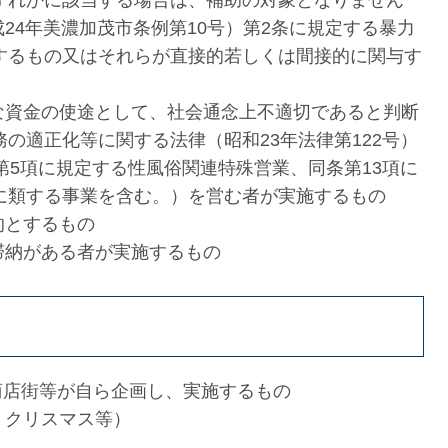
ずれかに該当する場合は、補助の対象となりません
24年美濃加茂市条例第10号）第2条に規定する暴力
するもの又はそれらが直接的若しくは間接的に関与す
な資金の使途として、社会通念上不適切であると判断
の適正化等に関する法律（昭和23年法律第122号）
第5項に規定する性風俗関連特殊営業、同条第13項に
に類する事業を含む。）を営む者が実施するもの
的とするもの
滞納がある者が実施するもの
て、商店街等が自ら企画し、実施するもの
、クリスマス等）