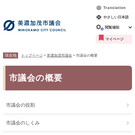
ペ
メ
Translation
ー
ニ
ジ
ュ
やさしい日本語
の
ー
閲覧補助
先
を
頭
飛
マイページ
で
ば
す。
し
て
現在地
トップページ
>
美濃加茂市議会
>
市議会の概要
本
文
本
へ
文
市議会の概要
市議会の役割
市議会のしくみ