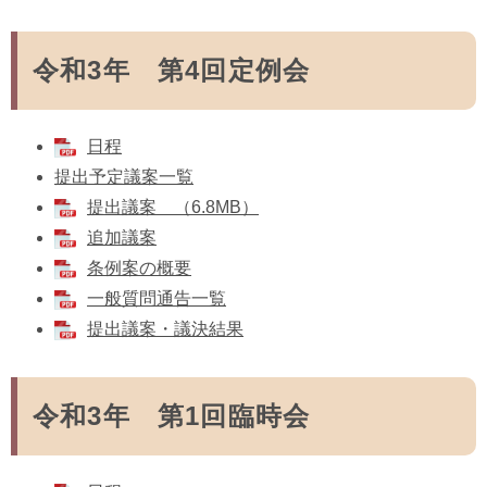
令和3年 第4回定例会
日程
提出予定議案一覧
提出議案 （6.8MB）
追加議案
条例案の概要
一般質問通告一覧
提出議案・議決結果
令和3年 第1回臨時会