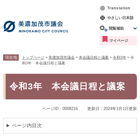
ペ
メ
Translation
ー
ニ
ジ
ュ
やさしい日本語
の
ー
閲覧補助
先
を
頭
飛
マイページ
で
ば
す。
し
て
現在地
トップページ
>
美濃加茂市議会
>
本会議日程と議案
>
令和3年
>
令
本
和3年 本会議日程と議案
文
へ
本
文
令和3年 本会議日程と議案
ページID：0008216
更新日：2024年3月1日更新
ページ内目次