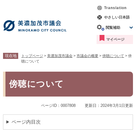
ペ
メ
Translation
ー
ニ
ジ
ュ
やさしい日本語
の
ー
閲覧補助
先
を
頭
飛
マイページ
で
ば
す。
し
て
現在地
トップページ
>
美濃加茂市議会
>
市議会の概要
>
傍聴について
>
傍
本
聴について
文
へ
本
文
傍聴について
ページID：0007808
更新日：2024年3月1日更新
ページ内目次