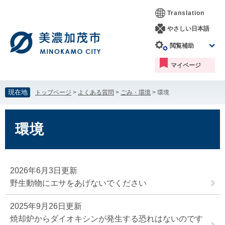
ペ
メ
Translation
ー
ニ
ジ
ュ
やさしい日本語
の
ー
閲覧補助
先
を
頭
飛
マイページ
で
ば
す。
し
て
現在地
トップページ
>
よくある質問
>
ごみ・環境
>
環境
本
文
本
へ
文
環境
2026年6月3日更新
野生動物にエサをあげないでください
2025年9月26日更新
焼却炉からダイオキシンが発生する恐れはないのです