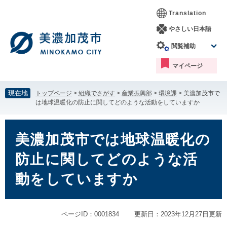
ペ
メ
Translation
ー
ニ
ジ
ュ
やさしい日本語
の
ー
閲覧補助
先
を
頭
飛
マイページ
で
ば
す。
し
て
現在地
トップページ
>
組織でさがす
>
産業振興部
>
環境課
>
美濃加茂市で
本
は地球温暖化の防止に関してどのような活動をしていますか
文
へ
本
文
美濃加茂市では地球温暖化の
防止に関してどのような活
動をしていますか
ページID：0001834
更新日：2023年12月27日更新