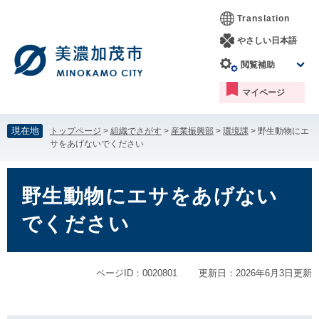
ペ
メ
Translation
ー
ニ
ジ
ュ
やさしい日本語
の
ー
閲覧補助
先
を
頭
飛
マイページ
で
ば
す。
し
て
現在地
トップページ
>
組織でさがす
>
産業振興部
>
環境課
>
野生動物にエ
本
サをあげないでください
文
へ
本
文
野生動物にエサをあげない
でください
ページID：0020801
更新日：2026年6月3日更新